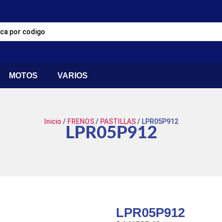
MOTOS
VARIOS
Inicio
/
FRENOS
/
PASTILLAS
/ LPR05P912
LPR05P912
LPR05P912