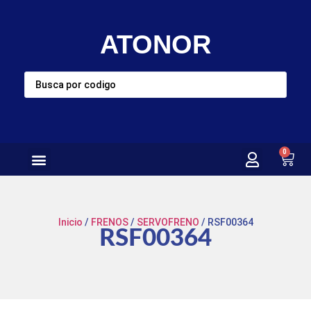
ATONOR
0
Inicio
/
FRENOS
/
SERVOFRENO
/ RSF00364
RSF00364