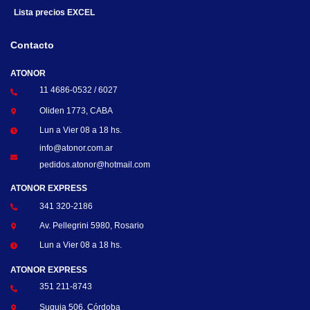
Lista precios EXCEL
Contacto
ATONOR
11 4686-0532 / 6027
Oliden 1773, CABA
Lun a Vier 08 a 18 hs.
info@atonor.com.ar
pedidos.atonor@hotmail.com
ATONOR EXPRESS
341 320-2186
Av. Pellegrini 5980, Rosario
Lun a Vier 08 a 18 hs.
ATONOR EXPRESS
351 211-8743
Suquia 506, Córdoba