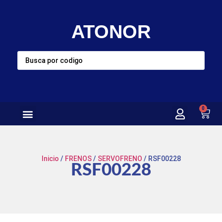
ATONOR
0
Inicio
/
FRENOS
/
SERVOFRENO
/ RSF00228
RSF00228