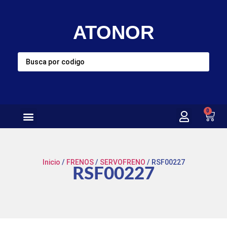
ATONOR
0
Inicio
/
FRENOS
/
SERVOFRENO
/ RSF00227
RSF00227