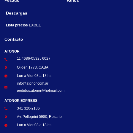
Pesado
Varios
Descargas
Lista precios EXCEL
Contacto
ATONOR
11 4686-0532 / 6027
Oliden 1773, CABA
Lun a Vier 08 a 18 hs.
info@atonor.com.ar
pedidos.atonor@hotmail.com
ATONOR EXPRESS
341 320-2186
Av. Pellegrini 5980, Rosario
Lun a Vier 08 a 18 hs.