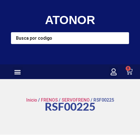
ATONOR
0
Inicio
/
FRENOS
/
SERVOFRENO
/ RSF00225
RSF00225