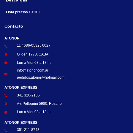
Descargas
Lista precios EXCEL
Contacto
ATONOR
11 4686-0532 / 6027
Oliden 1773, CABA
Lun a Vier 08 a 18 hs.
info@atonor.com.ar
pedidos.atonor@hotmail.com
ATONOR EXPRESS
341 320-2186
Av. Pellegrini 5980, Rosario
Lun a Vier 08 a 18 hs.
ATONOR EXPRESS
351 211-8743