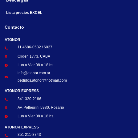
Descargas
Lista precios EXCEL
Contacto
ATONOR
11 4686-0532 / 6027
Oliden 1773, CABA
Lun a Vier 08 a 18 hs.
info@atonor.com.ar
pedidos.atonor@hotmail.com
ATONOR EXPRESS
341 320-2186
Av. Pellegrini 5980, Rosario
Lun a Vier 08 a 18 hs.
ATONOR EXPRESS
351 211-8743