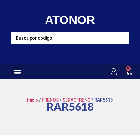
ATONOR
0
Inicio
/
FRENOS
/
SERVOFRENO
/ RAR5618
RAR5618