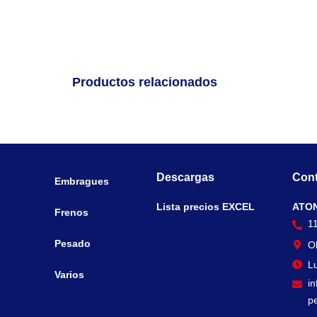
Productos relacionados
Descargas
Cont
Embragues
Lista precios EXCEL
ATO
Frenos
1
Pesado
O
Lu
Varios
i
p