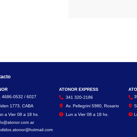
acto
Contacto
Con
NOR
ATONOR EXPRESS
ATO
1 4686-0532 / 6027
3
341 320-2186
liden 1773, CABA
Av. Pellegrini 5980, Rosario
S
n a Vier 08 a 18 hs.
Lun a Vier 08 a 18 hs.
L
nfo@atonor.com.ar
edidos.atonor@hotmail.com