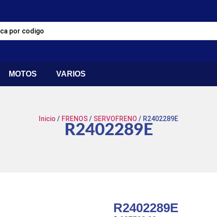
MOTOS
VARIOS
Inicio
/
FRENOS
/
SERVOFRENO
/ R2402289E
R2402289E
R2402289E