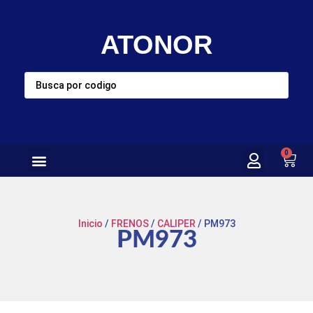
ATONOR
0
Inicio
/
FRENOS
/
CALIPER
/ PM973
PM973