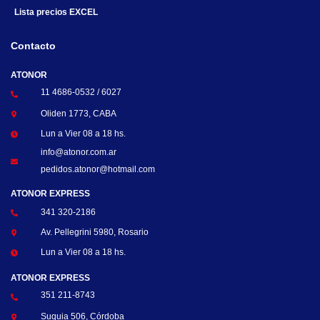
Lista precios EXCEL
Contacto
ATONOR
11 4686-0532 / 6027
Oliden 1773, CABA
Lun a Vier 08 a 18 hs.
info@atonor.com.ar
pedidos.atonor@hotmail.com
ATONOR EXPRESS
341 320-2186
Av. Pellegrini 5980, Rosario
Lun a Vier 08 a 18 hs.
ATONOR EXPRESS
351 211-8743
Suquia 506, Córdoba