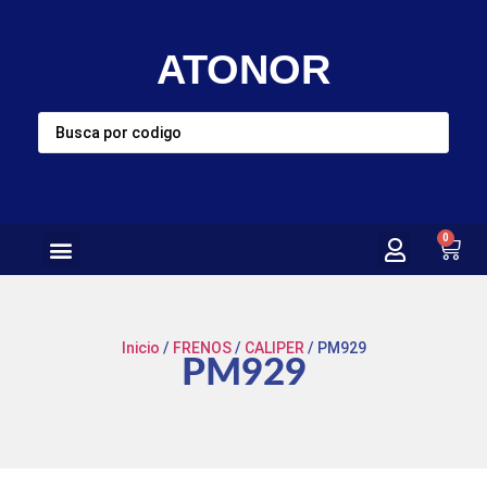
ATONOR
0
Inicio
/
FRENOS
/
CALIPER
/ PM929
PM929