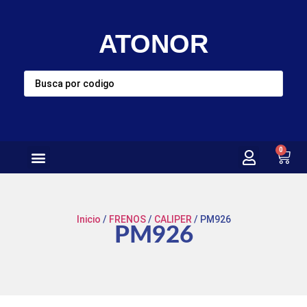
ATONOR
0
Inicio
/
FRENOS
/
CALIPER
/ PM926
PM926