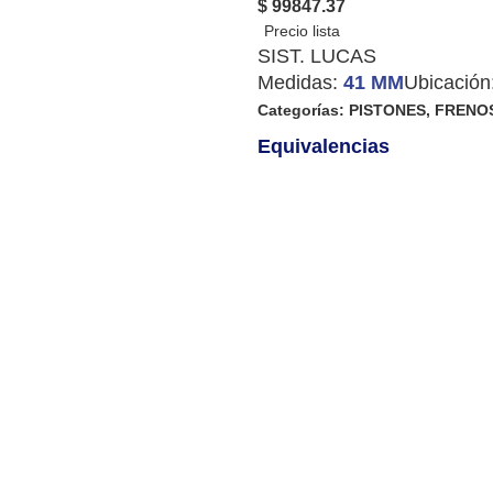
$ 99847.37
SIST. LUCAS
Medidas:
41 MM
Ubicación
Categorías:
PISTONES
,
FRENO
Equivalencias