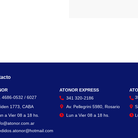
acto
Contacto
Con
NOR
ATONOR EXPRESS
ATO
1 4686-0532 / 6027
3
341 320-2186
liden 1773, CABA
Av. Pellegrini 5980, Rosario
S
n a Vier 08 a 18 hs.
Lun a Vier 08 a 18 hs.
L
nfo@atonor.com.ar
edidos.atonor@hotmail.com