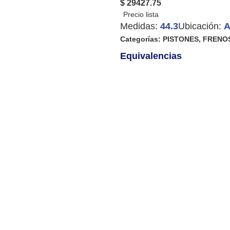
$ 29427.75
Medidas:
44.3
Ubicación:
A
Categorías:
PISTONES
,
FRENO
Equivalencias