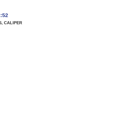
:52
S
,
CALIPER