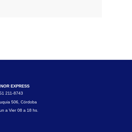
tacto
NOR EXPRESS
51 211-8743
uquia 506, Córdoba
un a Vier 08 a 18 hs.