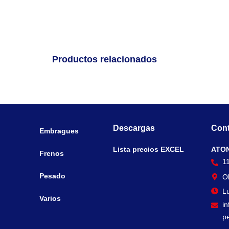
Productos relacionados
Descargas
Cont
Embragues
Lista precios EXCEL
ATO
Frenos
1
Pesado
O
Lu
Varios
i
p