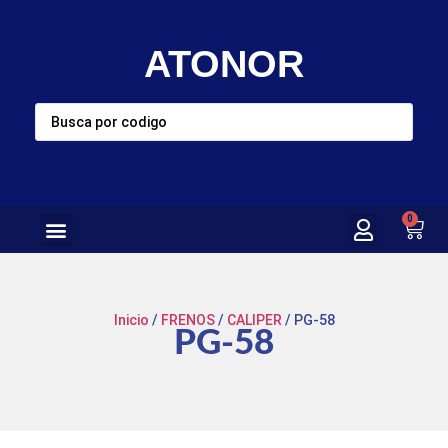
ATONOR
0
Inicio
/
FRENOS
/
CALIPER
/ PG-58
PG-58