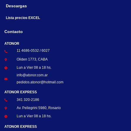
Descargas
Lista precios EXCEL
Contacto
ATONOR
11 4686-0532 / 6027
Oliden 1773, CABA
Lun a Vier 08 a 18 hs.
info@atonor.com.ar
pedidos.atonor@hotmail.com
ATONOR EXPRESS
341 320-2186
Av. Pellegrini 5980, Rosario
Lun a Vier 08 a 18 hs.
ATONOR EXPRESS