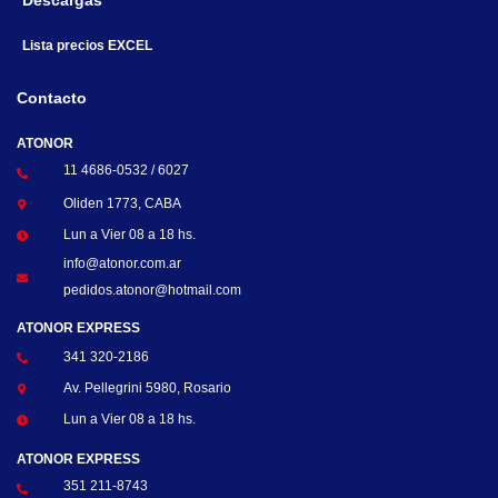
Descargas
Lista precios EXCEL
Contacto
ATONOR
11 4686-0532 / 6027
Oliden 1773, CABA
Lun a Vier 08 a 18 hs.
info@atonor.com.ar
pedidos.atonor@hotmail.com
ATONOR EXPRESS
341 320-2186
Av. Pellegrini 5980, Rosario
Lun a Vier 08 a 18 hs.
ATONOR EXPRESS
351 211-8743