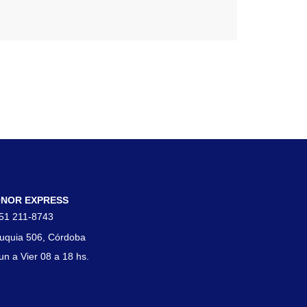
tacto
NOR EXPRESS
51 211-8743
uquia 506, Córdoba
un a Vier 08 a 18 hs.