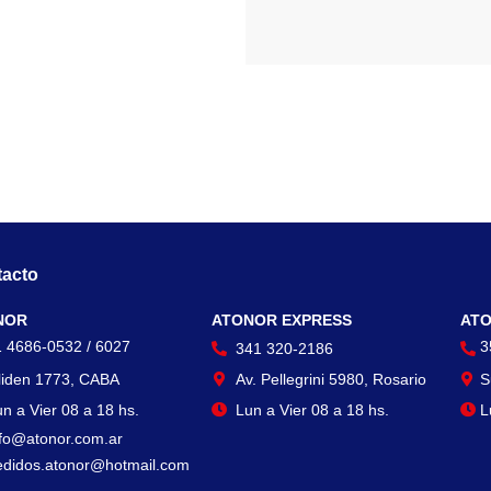
acto
Contacto
Con
NOR
ATONOR EXPRESS
ATO
1 4686-0532 / 6027
3
341 320-2186
liden 1773, CABA
Av. Pellegrini 5980, Rosario
S
n a Vier 08 a 18 hs.
Lun a Vier 08 a 18 hs.
L
nfo@atonor.com.ar
edidos.atonor@hotmail.com