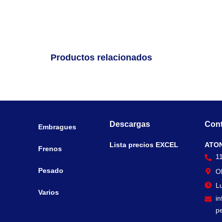
Productos relacionados
Descargas
Cont
Embragues
Lista precios EXCEL
ATO
Frenos
1
Pesado
O
Lu
Varios
i
p