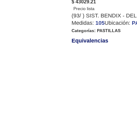
$ 43029.21
(93/ ) SIST. BENDIX - DEL
Medidas:
105
Ubicación:
P
Categorías:
PASTILLAS
Equivalencias