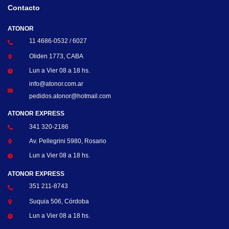
Contacto
ATONOR
11 4686-0532 / 6027
Oliden 1773, CABA
Lun a Vier 08 a 18 hs.
info@atonor.com.ar
pedidos.atonor@hotmail.com
ATONOR EXPRESS
341 320-2186
Av. Pellegrini 5980, Rosario
Lun a Vier 08 a 18 hs.
ATONOR EXPRESS
351 211-8743
Suquia 506, Córdoba
Lun a Vier 08 a 18 hs.