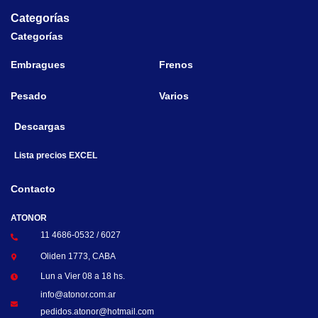
Categorías
Categorías
Embragues
Frenos
Pesado
Varios
Descargas
Lista precios EXCEL
Contacto
ATONOR
11 4686-0532 / 6027
Oliden 1773, CABA
Lun a Vier 08 a 18 hs.
info@atonor.com.ar
pedidos.atonor@hotmail.com