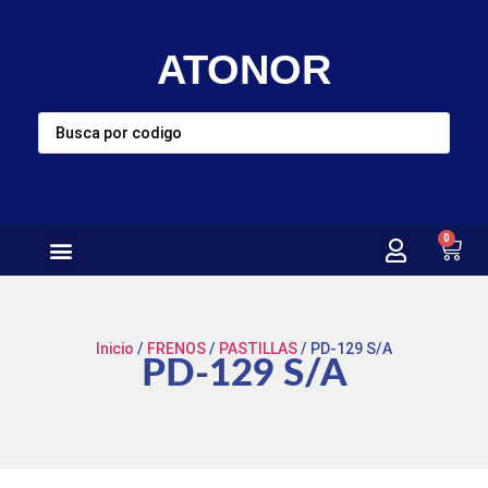
ATONOR
0
Inicio
/
FRENOS
/
PASTILLAS
/ PD-129 S/A
PD-129 S/A