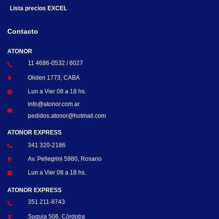
Lista precios EXCEL
Contacto
ATONOR
11 4686-0532 / 6027
Oliden 1773, CABA
Lun a Vier 08 a 18 hs.
info@atonor.com.ar
pedidos.atonor@hotmail.com
ATONOR EXPRESS
341 320-2186
Av. Pellegrini 5980, Rosario
Lun a Vier 08 a 18 hs.
ATONOR EXPRESS
351 211-8743
Suquia 506, Córdoba