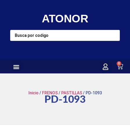
ATONOR
0
Inicio
/
FRENOS
/
PASTILLAS
/ PD-1093
PD-1093