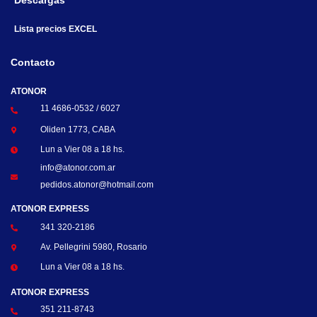
Descargas
Lista precios EXCEL
Contacto
ATONOR
11 4686-0532 / 6027
Oliden 1773, CABA
Lun a Vier 08 a 18 hs.
info@atonor.com.ar
pedidos.atonor@hotmail.com
ATONOR EXPRESS
341 320-2186
Av. Pellegrini 5980, Rosario
Lun a Vier 08 a 18 hs.
ATONOR EXPRESS
351 211-8743