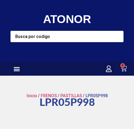
ATONOR
0
Inicio
/
FRENOS
/
PASTILLAS
/ LPR05P998
LPR05P998