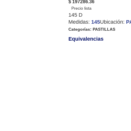
$ 197286.36
145 D
Medidas:
145
Ubicación:
P
Categorías:
PASTILLAS
Equivalencias