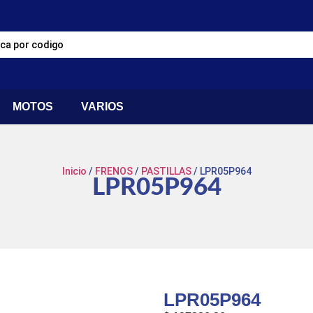
MOTOS
VARIOS
Inicio
/
FRENOS
/
PASTILLAS
/ LPR05P964
LPR05P964
LPR05P964