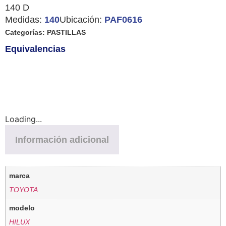
140 D
Medidas:
140
Ubicación:
PAF0616
Categorías:
PASTILLAS
Equivalencias
Loading...
Información adicional
marca
TOYOTA
modelo
HILUX