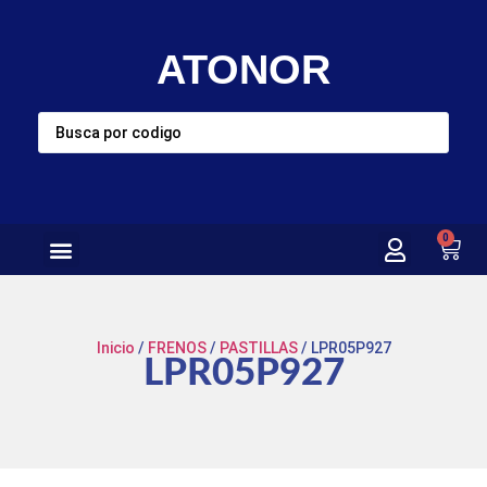
ATONOR
0
Inicio
/
FRENOS
/
PASTILLAS
/ LPR05P927
LPR05P927