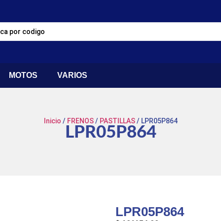
MOTOS
VARIOS
Inicio
/
FRENOS
/
PASTILLAS
/ LPR05P864
LPR05P864
LPR05P864