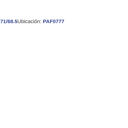
171/68.5
Ubicación:
PAF0777