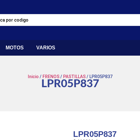
MOTOS
VARIOS
Inicio
/
FRENOS
/
PASTILLAS
/ LPR05P837
LPR05P837
LPR05P837