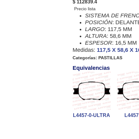
$ 112839.4
SISTEMA
DE
FREN
POSICIÓN
: DELANT
LARGO
: 117,5 MM
ALTURA
: 58,6 MM
ESPESOR
: 16,5 MM
Medidas:
117,5 X 58,6 X 1
Categorías:
PASTILLAS
Equivalencias
L4457-0-ULTRA
L4457