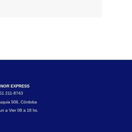
tacto
NOR EXPRESS
51 211-8743
uquia 506, Córdoba
un a Vier 08 a 18 hs.