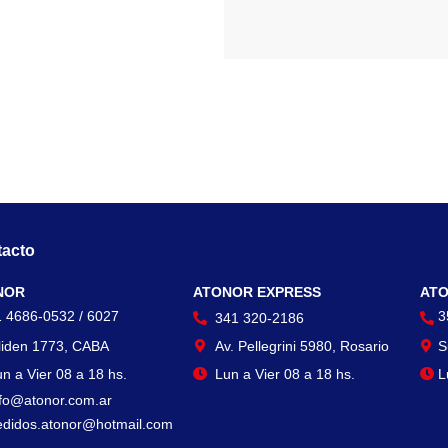
acto
Contacto
Con
NOR
ATONOR EXPRESS
ATO
1 4686-0532 / 6027
3
341 320-2186
liden 1773, CABA
Av. Pellegrini 5980, Rosario
S
n a Vier 08 a 18 hs.
Lun a Vier 08 a 18 hs.
L
nfo@atonor.com.ar
edidos.atonor@hotmail.com