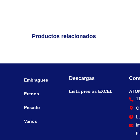
Productos relacionados
Descargas
Cont
Embragues
Lista precios EXCEL
ATO
Frenos
1
Pesado
O
Lu
Varios
i
p