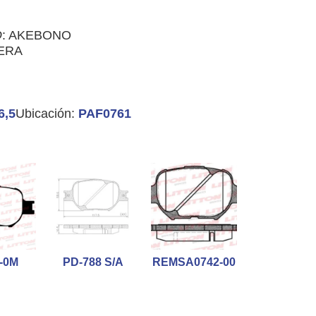
O
: AKEBONO
ERA
6,5
Ubicación:
PAF0761
-0M
PD-788 S/A
REMSA0742-00