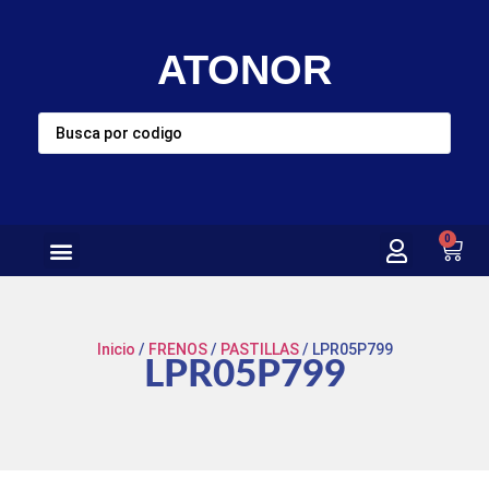
ATONOR
0
Inicio
/
FRENOS
/
PASTILLAS
/ LPR05P799
LPR05P799