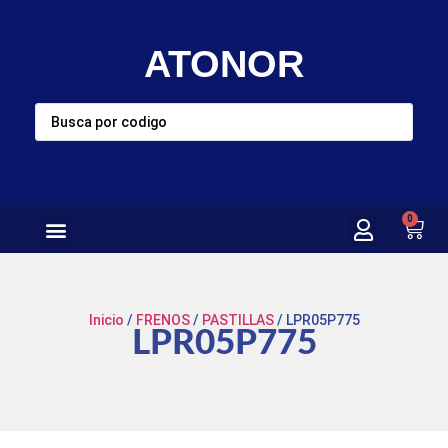
ATONOR
0
Inicio
/
FRENOS
/
PASTILLAS
/ LPR05P775
LPR05P775