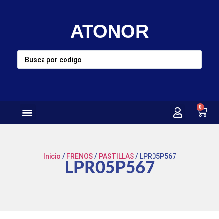
ATONOR
0
Inicio
/
FRENOS
/
PASTILLAS
/ LPR05P567
LPR05P567