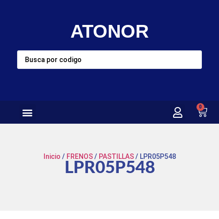
ATONOR
0
Inicio
/
FRENOS
/
PASTILLAS
/ LPR05P548
LPR05P548