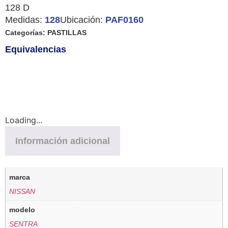
128 D
Medidas:
128
Ubicación:
PAF0160
Categorías:
PASTILLAS
Equivalencias
Loading...
Información adicional
marca
NISSAN
modelo
SENTRA