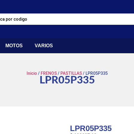
MOTOS
VARIOS
Inicio
/
FRENOS
/
PASTILLAS
/ LPR05P335
LPR05P335
LPR05P335