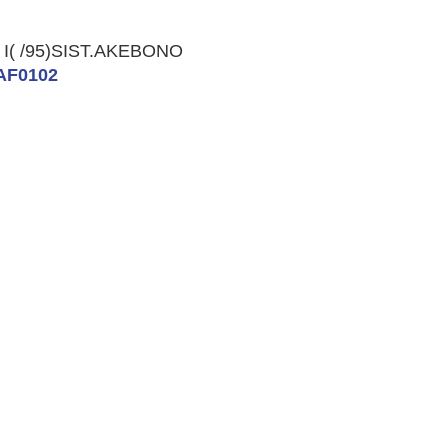
2 I( /95)SIST.AKEBONO
AF0102