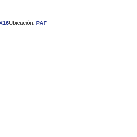
4X16
Ubicación:
PAF