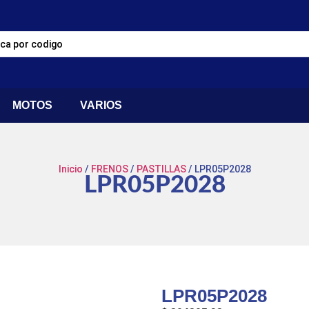
MOTOS
VARIOS
Inicio
/
FRENOS
/
PASTILLAS
/ LPR05P2028
LPR05P2028
LPR05P2028