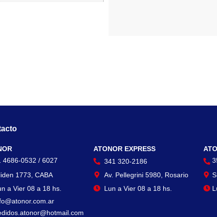
acto
Contacto
Con
NOR
ATONOR EXPRESS
ATO
1 4686-0532 / 6027
3
341 320-2186
liden 1773, CABA
Av. Pellegrini 5980, Rosario
S
n a Vier 08 a 18 hs.
Lun a Vier 08 a 18 hs.
L
nfo@atonor.com.ar
edidos.atonor@hotmail.com