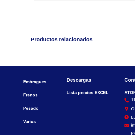
Productos relacionados
Descargas
Cont
Embragues
Lista precios EXCEL
ATO
Frenos
1
Pesado
O
Lu
Varios
i
p