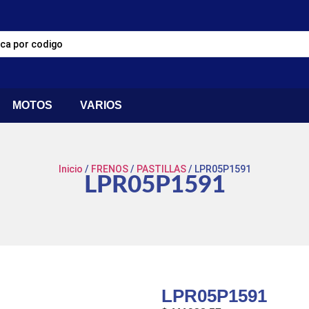
MOTOS
VARIOS
Inicio
/
FRENOS
/
PASTILLAS
/ LPR05P1591
LPR05P1591
LPR05P1591