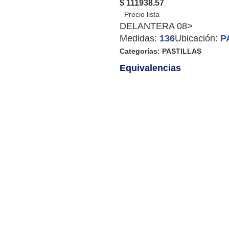
$ 111938.57
DELANTERA 08>
Medidas:
136
Ubicación:
P
Categorías:
PASTILLAS
Equivalencias