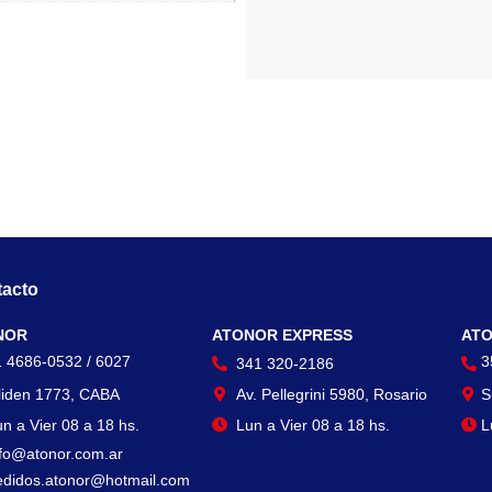
acto
Contacto
Con
NOR
ATONOR EXPRESS
ATO
1 4686-0532 / 6027
3
341 320-2186
liden 1773, CABA
Av. Pellegrini 5980, Rosario
S
n a Vier 08 a 18 hs.
Lun a Vier 08 a 18 hs.
L
nfo@atonor.com.ar
edidos.atonor@hotmail.com