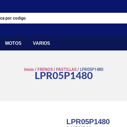
MOTOS
VARIOS
Inicio
/
FRENOS
/
PASTILLAS
/ LPR05P1480
LPR05P1480
LPR05P1480