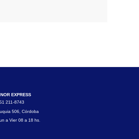
tacto
NOR EXPRESS
51 211-8743
uquia 506, Córdoba
un a Vier 08 a 18 hs.