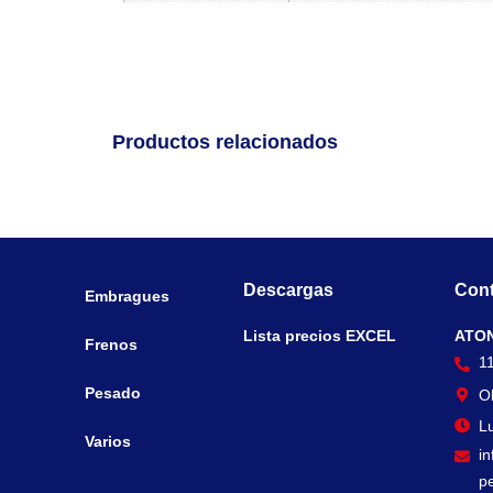
Productos relacionados
Descargas
Cont
Embragues
Lista precios EXCEL
ATO
Frenos
1
Pesado
O
Lu
Varios
i
p