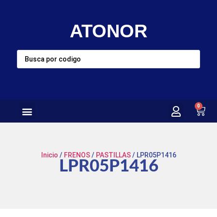
ATONOR
0
Inicio
/
FRENOS
/
PASTILLAS
/ LPR05P1416
LPR05P1416