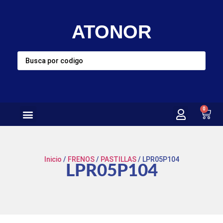
ATONOR
0
Inicio
/
FRENOS
/
PASTILLAS
/ LPR05P104
LPR05P104