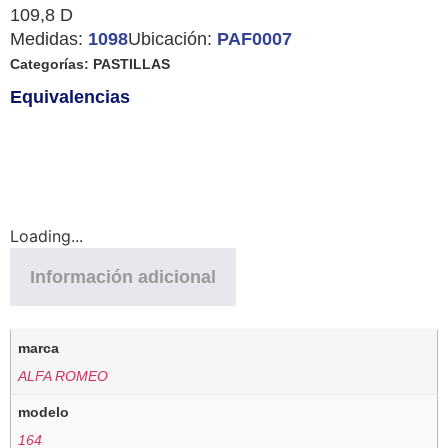
109,8 D
Medidas:
1098
Ubicación:
PAF0007
Categorías:
PASTILLAS
Equivalencias
Loading...
Información adicional
marca
ALFA ROMEO
modelo
164