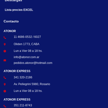
Descargas
Lista precios EXCEL
Contacto
ATONOR
11 4686-0532 / 6027
Oliden 1773, CABA
Lun a Vier 08 a 18 hs.
info@atonor.com.ar
pedidos.atonor@hotmail.com
ATONOR EXPRESS
341 320-2186
Av. Pellegrini 5980, Rosario
Lun a Vier 08 a 18 hs.
ATONOR EXPRESS
351 211-8743