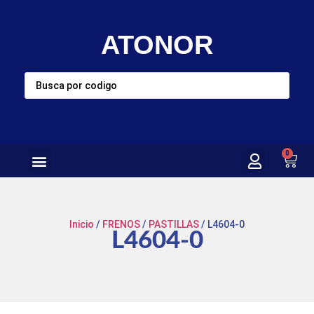
ATONOR
0
Inicio
/
FRENOS
/
PASTILLAS
/ L4604-0
L4604-0