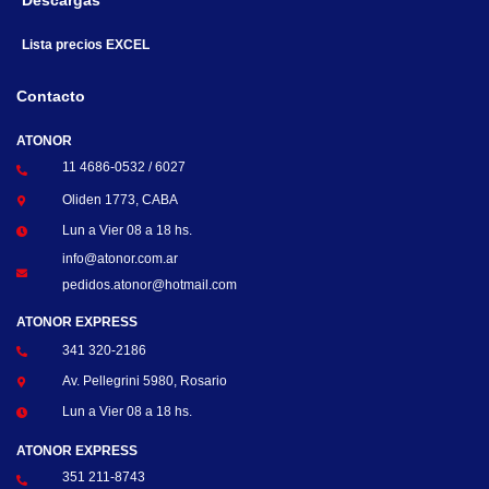
Descargas
Lista precios EXCEL
Contacto
ATONOR
11 4686-0532 / 6027
Oliden 1773, CABA
Lun a Vier 08 a 18 hs.
info@atonor.com.ar
pedidos.atonor@hotmail.com
ATONOR EXPRESS
341 320-2186
Av. Pellegrini 5980, Rosario
Lun a Vier 08 a 18 hs.
ATONOR EXPRESS
351 211-8743