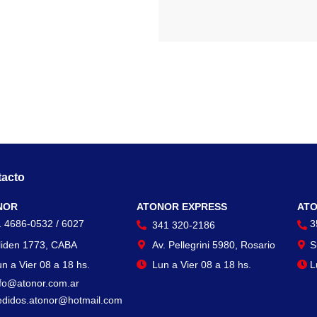
acto
Contacto
Con
NOR
ATONOR EXPRESS
ATO
1 4686-0532 / 6027
3
341 320-2186
liden 1773, CABA
Av. Pellegrini 5980, Rosario
S
n a Vier 08 a 18 hs.
Lun a Vier 08 a 18 hs.
L
nfo@atonor.com.ar
edidos.atonor@hotmail.com