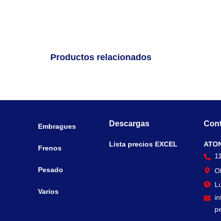
Productos relacionados
Descargas
Cont
Embragues
Lista precios EXCEL
ATO
Frenos
1
Pesado
O
Lu
Varios
i
p