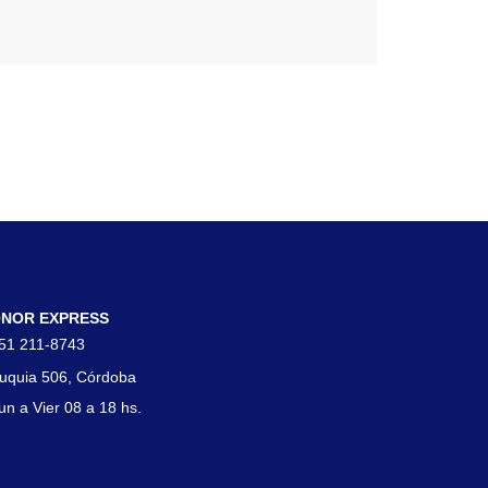
tacto
NOR EXPRESS
51 211-8743
uquia 506, Córdoba
un a Vier 08 a 18 hs.