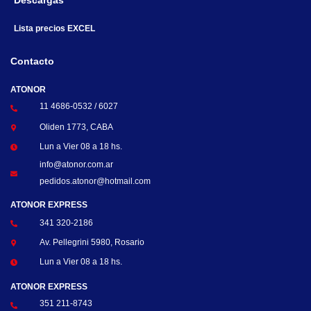
Descargas
Lista precios EXCEL
Contacto
ATONOR
11 4686-0532 / 6027
Oliden 1773, CABA
Lun a Vier 08 a 18 hs.
info@atonor.com.ar
pedidos.atonor@hotmail.com
ATONOR EXPRESS
341 320-2186
Av. Pellegrini 5980, Rosario
Lun a Vier 08 a 18 hs.
ATONOR EXPRESS
351 211-8743