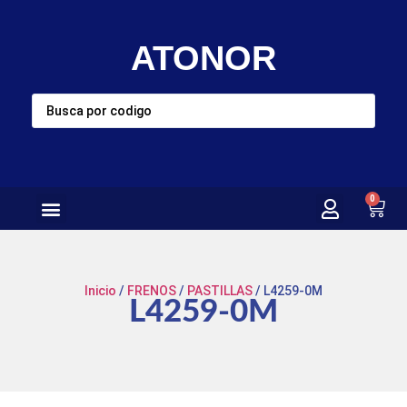
ATONOR
0
Inicio
/
FRENOS
/
PASTILLAS
/ L4259-0M
L4259-0M