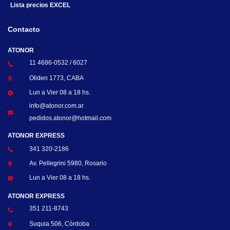
Lista precios EXCEL
Contacto
ATONOR
11 4686-0532 / 6027
Oliden 1773, CABA
Lun a Vier 08 a 18 hs.
info@atonor.com.ar
pedidos.atonor@hotmail.com
ATONOR EXPRESS
341 320-2186
Av. Pellegrini 5980, Rosario
Lun a Vier 08 a 18 hs.
ATONOR EXPRESS
351 211-8743
Suquia 506, Córdoba