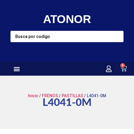
ATONOR
0
Inicio
/
FRENOS
/
PASTILLAS
/ L4041-0M
L4041-0M