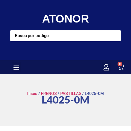
ATONOR
0
Inicio
/
FRENOS
/
PASTILLAS
/ L4025-0M
L4025-0M