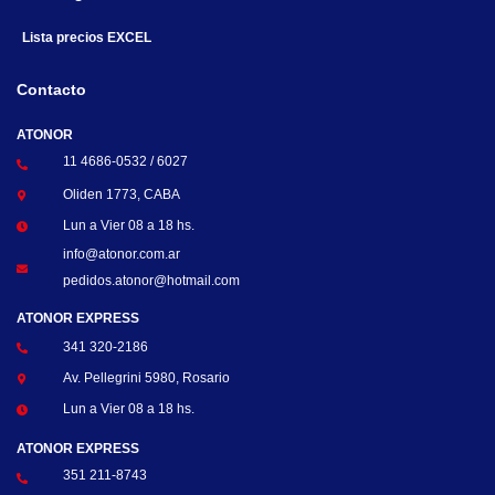
Lista precios EXCEL
Contacto
ATONOR
11 4686-0532 / 6027
Oliden 1773, CABA
Lun a Vier 08 a 18 hs.
info@atonor.com.ar
pedidos.atonor@hotmail.com
ATONOR EXPRESS
341 320-2186
Av. Pellegrini 5980, Rosario
Lun a Vier 08 a 18 hs.
ATONOR EXPRESS
351 211-8743