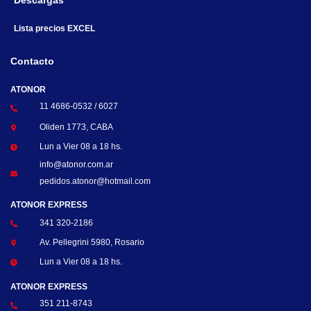
Descargas
Lista precios EXCEL
Contacto
ATONOR
11 4686-0532 / 6027
Oliden 1773, CABA
Lun a Vier 08 a 18 hs.
info@atonor.com.ar
pedidos.atonor@hotmail.com
ATONOR EXPRESS
341 320-2186
Av. Pellegrini 5980, Rosario
Lun a Vier 08 a 18 hs.
ATONOR EXPRESS
351 211-8743