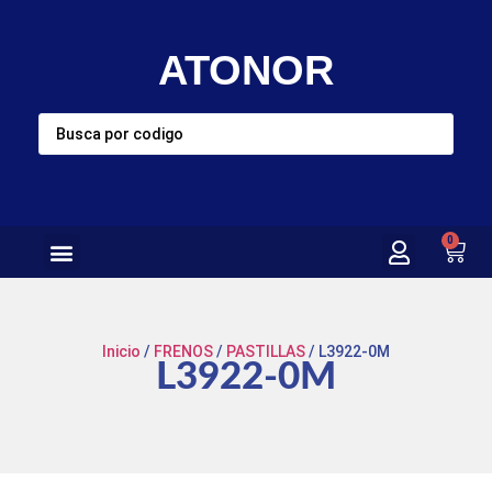
ATONOR
0
Inicio
/
FRENOS
/
PASTILLAS
/ L3922-0M
L3922-0M