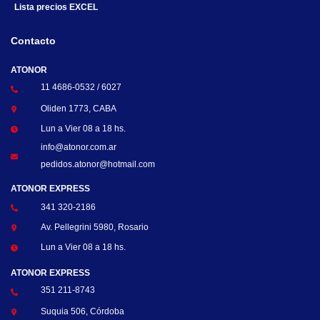
Lista precios EXCEL
Contacto
ATONOR
11 4686-0532 / 6027
Oliden 1773, CABA
Lun a Vier 08 a 18 hs.
info@atonor.com.ar
pedidos.atonor@hotmail.com
ATONOR EXPRESS
341 320-2186
Av. Pellegrini 5980, Rosario
Lun a Vier 08 a 18 hs.
ATONOR EXPRESS
351 211-8743
Suquia 506, Córdoba