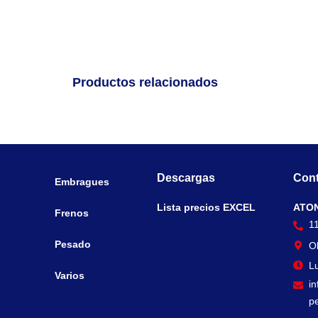
Productos relacionados
Descargas
Cont
Embragues
Lista precios EXCEL
ATO
Frenos
1
Pesado
O
Lu
Varios
i
p