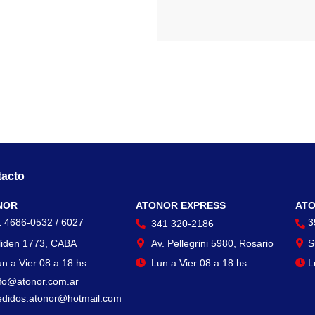
acto
Contacto
Con
NOR
ATONOR EXPRESS
ATO
1 4686-0532 / 6027
3
341 320-2186
liden 1773, CABA
Av. Pellegrini 5980, Rosario
S
n a Vier 08 a 18 hs.
Lun a Vier 08 a 18 hs.
L
nfo@atonor.com.ar
edidos.atonor@hotmail.com