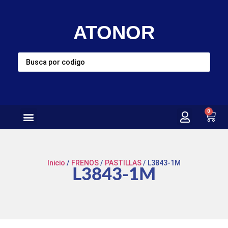
ATONOR
0
Inicio
/
FRENOS
/
PASTILLAS
/ L3843-1M
L3843-1M