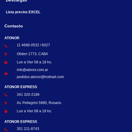
Descargas
Lista precios EXCEL
Contacto
ATONOR
11 4686-0532 / 6027
Oliden 1773, CABA
Lun a Vier 08 a 18 hs.
info@atonor.com.ar
pedidos.atonor@hotmail.com
ATONOR EXPRESS
341 320-2186
Av. Pellegrini 5980, Rosario
Lun a Vier 08 a 18 hs.
ATONOR EXPRESS
351 211-8743