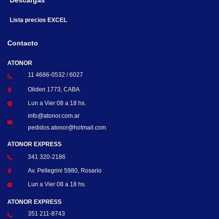
Descargas
Lista precios EXCEL
Contacto
ATONOR
11 4686-0532 / 6027
Oliden 1773, CABA
Lun a Vier 08 a 18 hs.
info@atonor.com.ar
pedidos.atonor@hotmail.com
ATONOR EXPRESS
341 320-2186
Av. Pellegrini 5980, Rosario
Lun a Vier 08 a 18 hs.
ATONOR EXPRESS
351 211-8743