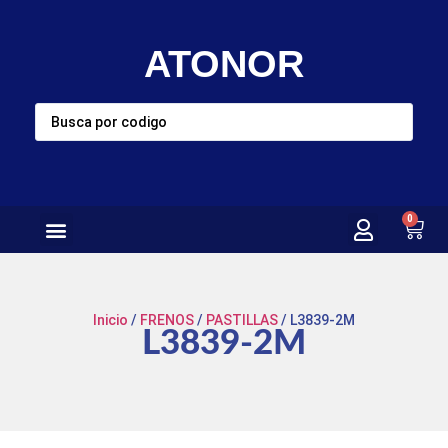
ATONOR
0
Inicio
/
FRENOS
/
PASTILLAS
/ L3839-2M
L3839-2M