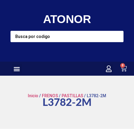
ATONOR
0
Inicio
/
FRENOS
/
PASTILLAS
/ L3782-2M
L3782-2M