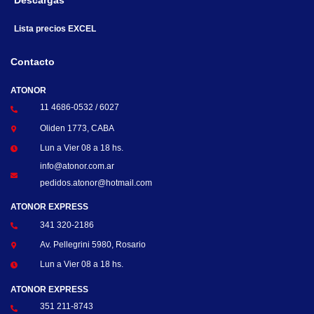
Descargas
Lista precios EXCEL
Contacto
ATONOR
11 4686-0532 / 6027
Oliden 1773, CABA
Lun a Vier 08 a 18 hs.
info@atonor.com.ar
pedidos.atonor@hotmail.com
ATONOR EXPRESS
341 320-2186
Av. Pellegrini 5980, Rosario
Lun a Vier 08 a 18 hs.
ATONOR EXPRESS
351 211-8743