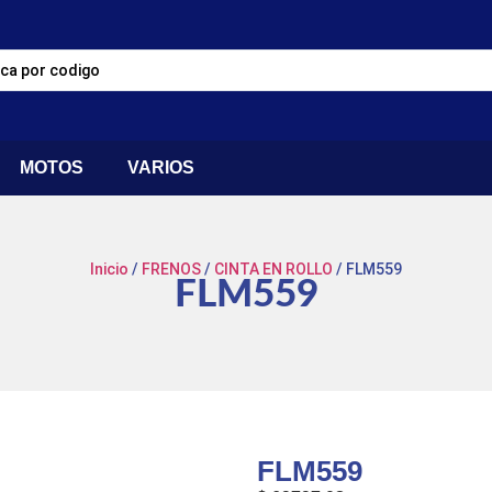
MOTOS
VARIOS
Inicio
/
FRENOS
/
CINTA EN ROLLO
/ FLM559
FLM559
FLM559