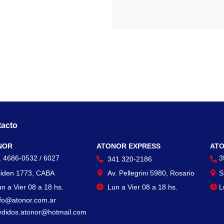
acto
Contacto
Con
NOR
ATONOR EXPRESS
ATO
1 4686-0532 / 6027
3
341 320-2186
liden 1773, CABA
Av. Pellegrini 5980, Rosario
S
n a Vier 08 a 18 hs.
Lun a Vier 08 a 18 hs.
L
nfo@atonor.com.ar
edidos.atonor@hotmail.com