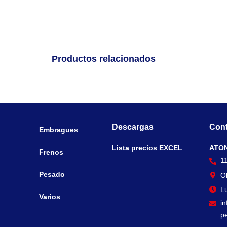
Productos relacionados
Descargas
Cont
Embragues
Lista precios EXCEL
ATO
Frenos
1
Pesado
O
Lu
Varios
i
p