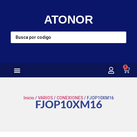
ATONOR
0
Inicio
/
VARIOS
/
CONEXIONES
/ FJOP10XM16
FJOP10XM16