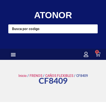
ATONOR
0
Inicio
/
FRENOS
/
CAÑOS FLEXIBLES
/ CF8409
CF8409