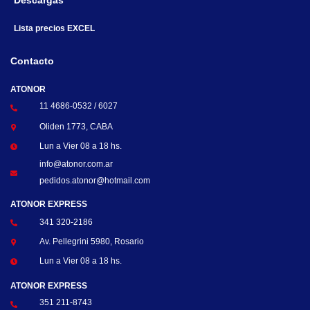
Descargas
Lista precios EXCEL
Contacto
ATONOR
11 4686-0532 / 6027
Oliden 1773, CABA
Lun a Vier 08 a 18 hs.
info@atonor.com.ar
pedidos.atonor@hotmail.com
ATONOR EXPRESS
341 320-2186
Av. Pellegrini 5980, Rosario
Lun a Vier 08 a 18 hs.
ATONOR EXPRESS
351 211-8743