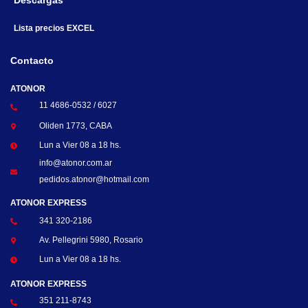
Descargas
Lista precios EXCEL
Contacto
ATONOR
11 4686-0532 / 6027
Oliden 1773, CABA
Lun a Vier 08 a 18 hs.
info@atonor.com.ar
pedidos.atonor@hotmail.com
ATONOR EXPRESS
341 320-2186
Av. Pellegrini 5980, Rosario
Lun a Vier 08 a 18 hs.
ATONOR EXPRESS
351 211-8743