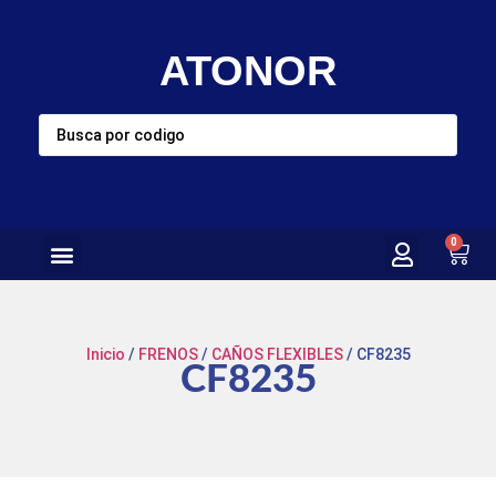
ATONOR
0
Inicio
/
FRENOS
/
CAÑOS FLEXIBLES
/ CF8235
CF8235